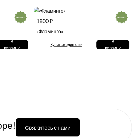
новинка
новинка
1800 ₽
«Фламинго»
В
В
Купить в один клик
корзину
корзину
оре!
Свяжитесь с нами