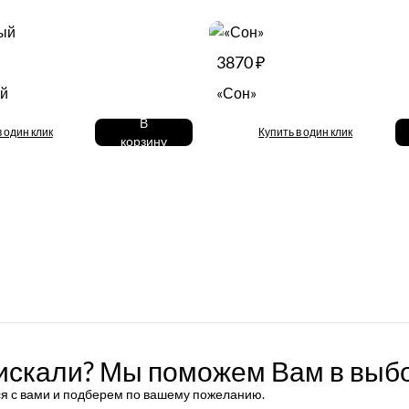
3870 ₽
ый
«Сон»
В
в один клик
Купить в один клик
корзину
 искали? Мы поможем Вам в выб
я с вами и подберем по вашему пожеланию.