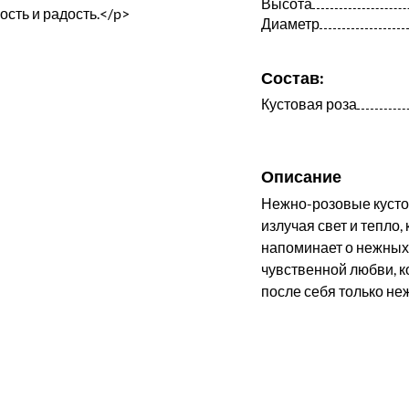
Высота
Диаметр
Состав:
Кустовая роза
Описание
Нежно-розовые кустов
излучая свет и тепло,
напоминает о нежных 
чувственной любви, к
после себя только неж