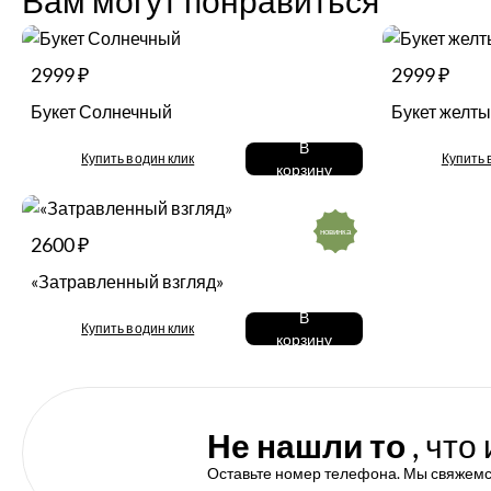
Вам могут понравиться
2999 ₽
2999 ₽
Букет Солнечный
Букет желт
В
Купить в один клик
Купить 
корзину
новинка
2600 ₽
«Затравленный взгляд»
В
Купить в один клик
корзину
Не нашли то
, что
Оставьте номер телефона. Мы свяжемс