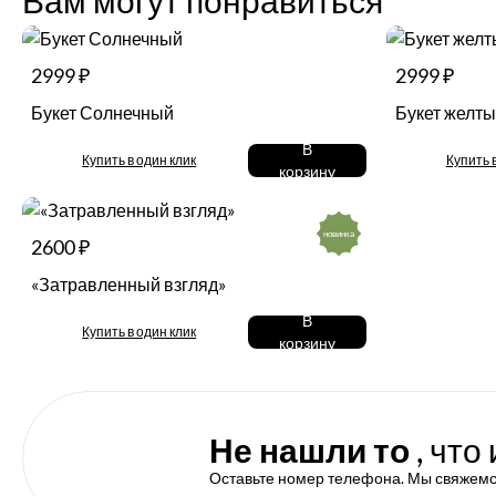
Вам могут понравиться
2999 ₽
2999 ₽
Букет Солнечный
Букет желт
В
Купить в один клик
Купить 
корзину
новинка
2600 ₽
«Затравленный взгляд»
В
Купить в один клик
корзину
Не нашли то
, что
Оставьте номер телефона. Мы свяжемс