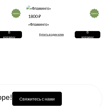
новинка
новинка
1800 ₽
«Фламинго»
В
В
Купить в один клик
корзину
корзину
оре!
Свяжитесь с нами