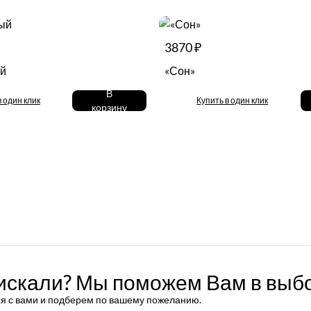
3870 ₽
ый
«Сон»
В
в один клик
Купить в один клик
корзину
 искали? Мы поможем Вам в выб
я с вами и подберем по вашему пожеланию.