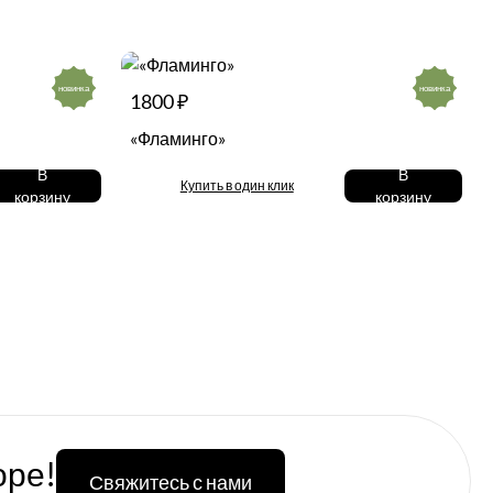
новинка
новинка
1800 ₽
«Фламинго»
В
В
Купить в один клик
корзину
корзину
оре!
Свяжитесь с нами