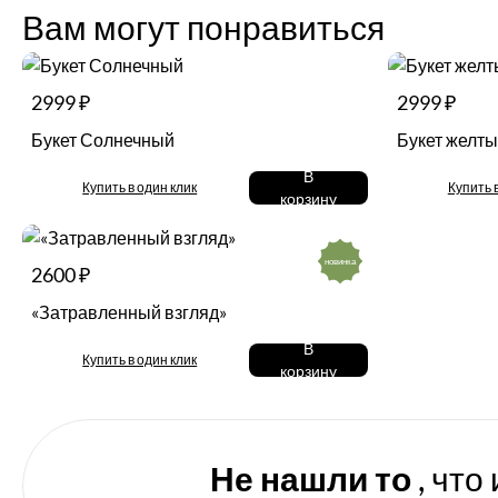
Вам могут понравиться
2999 ₽
2999 ₽
Букет Солнечный
Букет желт
В
Купить в один клик
Купить 
корзину
новинка
2600 ₽
«Затравленный взгляд»
В
Купить в один клик
корзину
Не нашли то
, что