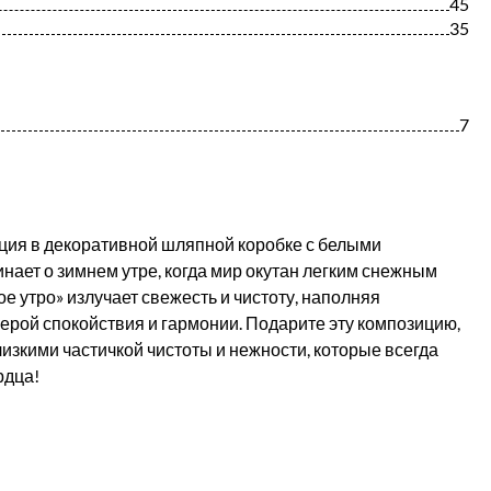
45
35
7
ция в декоративной шляпной коробке с белыми
ает о зимнем утре, когда мир окутан легким снежным
е утро» излучает свежесть и чистоту, наполняя
рой спокойствия и гармонии. Подарите эту композицию,
лизкими частичкой чистоты и нежности, которые всегда
рдца!