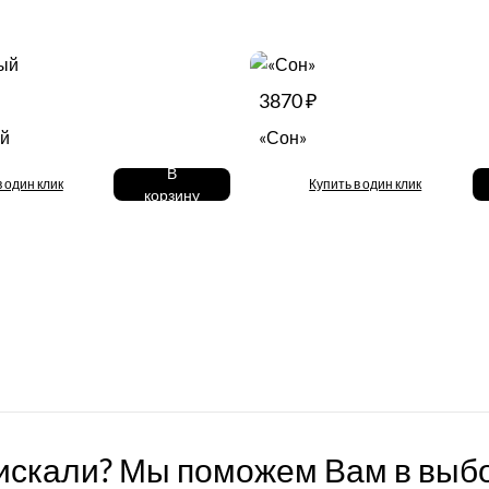
3870 ₽
ый
«Сон»
В
в один клик
Купить в один клик
корзину
 искали? Мы поможем Вам в выб