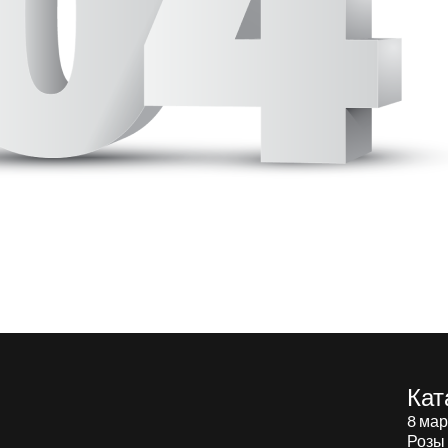
Кат
8 мар
Розы