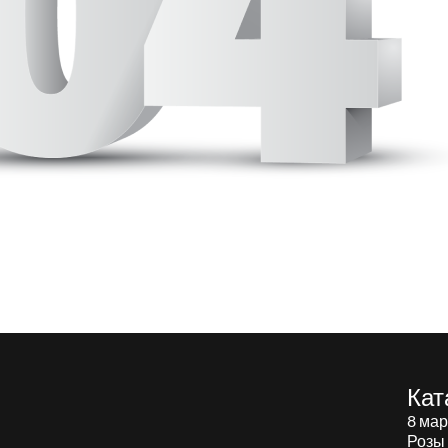
Кат
8 мар
Розы